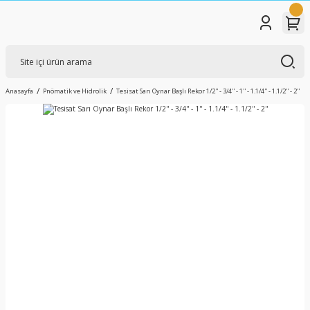
Anasayfa
Pnömatik ve Hidrolik
Tesisat Sarı Oynar Başlı Rekor 1/2'' - 3/4'' - 1'' - 1.1/4'' - 1.1/2'' - 2''