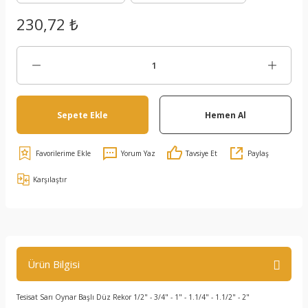
230,72 ₺
Sepete Ekle
Hemen Al
Yorum Yaz
Tavsiye Et
Paylaş
Karşılaştır
Ürün Bilgisi
Tesisat Sarı Oynar Başlı Düz Rekor 1/2" - 3/4" - 1" - 1.1/4" - 1.1/2" - 2"