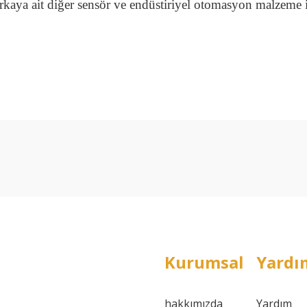
aya ait diğer sensör ve endüstiriyel otomasyon malzeme iht
arda yetersiz gördüğünüz noktaları öneri formunu kullanarak tarafımıza ilet
Bu ürüne ilk yorumu siz yapın!
Yorum Yaz
Kurumsal
Yardı
hakkımızda
Yardım