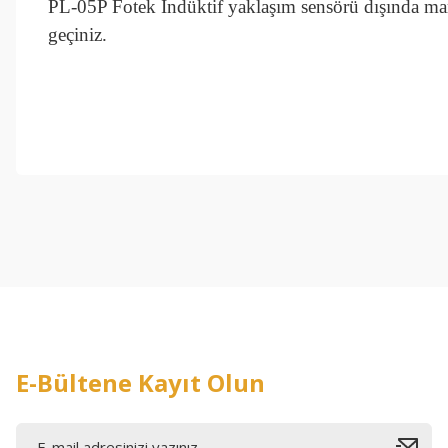
PL-05P Fotek İndüktif yaklaşım sensörü dışında mark
geçiniz.
Bu ürünün fiyat bilgisi, resim, ürün açıklamalarında ve diğer konul
Görüş ve önerileriniz için teşekkür ederiz.
Ürün resmi kalitesiz, bozuk veya görüntülenemiyor.
Ürün açıklamasında eksik bilgiler bulunuyor.
Ürün bilgilerinde hatalar bulunuyor.
Ürün fiyatı diğer sitelerden daha pahalı.
Bu ürüne benzer farklı alternatifler olmalı.
E-Bültene Kayıt Olun