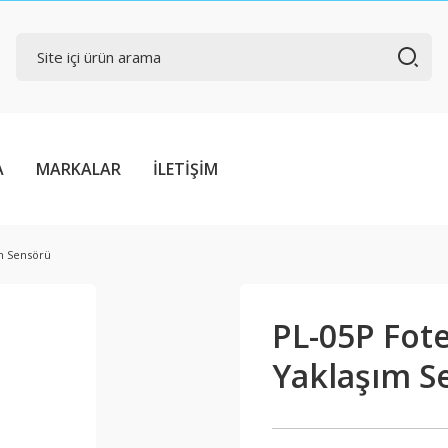
A
MARKALAR
İLETİŞİM
ım Sensörü
PL-05P Fote
Yaklaşım S