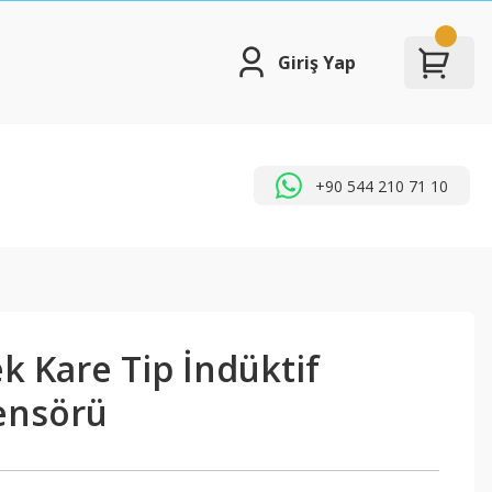
Giriş Yap
+90 544 210 71 10
k Kare Tip İndüktif
ensörü