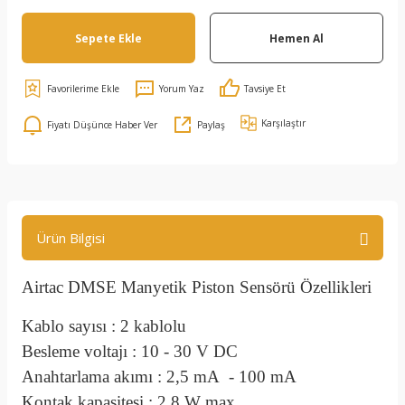
Sepete Ekle
Hemen Al
Yorum Yaz
Tavsiye Et
Karşılaştır
Fiyatı Düşünce Haber Ver
Paylaş
Ürün Bilgisi
Airtac DMSE Manyetik Piston Sensörü Özellikleri
Kablo sayısı : 2 kablolu
Besleme voltajı : 10 - 30 V DC
Anahtarlama akımı : 2,5 mA - 100 mA
Kontak kapasitesi : 2,8 W max.